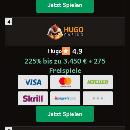
Jetzt Spielen
4.9
Hugo
225% bis zu 3.450 € + 275
Freispiele
Jetzt Spielen