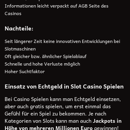
Informationen leicht verpackt auf AGB Seite des
Casinos
Nachteile:
Seit längerer Zeit keine innovativen Entwicklungen bei
Slotmaschinen
Oft gleicher bzw. ähnlicher Spielablauf
Schnelle und hohe Verluste möglich
Hoher Suchtfaktor
Einsatz von Echtgeld in Slot Casino Spielen
Bei Casino Spielen kann man Echtgeld einsetzen,
aber auch gratis spielen, um erst einmal das
Gefühl für ein Spiel zu bekommen. Je nach
Kategorien von Slots kann man auch
Jackpots in
Höhe von mehreren Millionen Euro
gewinnen!