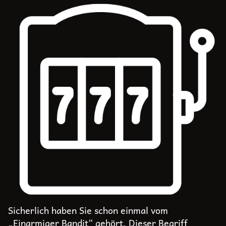
Sicherlich haben Sie schon einmal vom
„Einarmiger Bandit“ gehört. Dieser Begriff