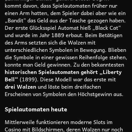
kommt davon, dass Spielautomaten früher nur
einen Arm hatten, dem Spieler dabei aber wie ein
„Bandit“ das Geld aus der Tasche gezogen haben.
Der erste Glücksspiel Automat hieß „Black Cat“
und wurde im Jahr 1889 erbaut. Beim Betätigen
des Arms setzten sich die Walzen mit
unterschiedlichen Symbolen in Bewegung. Blieben
die Symbole in einer gewissen Reihenfolge stehen,
konnte man Geld gewinnen. Zu den bekanntesten
historischen Spielautomaten gehört „Liberty
Bell“
(1899). Diese Modell war das erste mit
drei Walzen
und löste beim dreifachen
Erscheinen von Symbolen den Höchstgewinn aus.
Spielautomaten heute
Mittlerweile funktionieren moderne Slots im
Casino mit Bildschirmen, deren Walzen nur noch