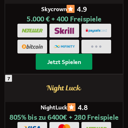
4.9
Skycrown
5.000 € + 400 Freispiele
Jetzt Spielen
4.8
NightLuck
805% bis zu 6400€ + 280 Freispiele