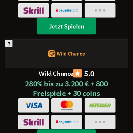
Jetzt Spielen
5.0
Wild Chance
280% bis zu 3.200 € + 800
Freispiele + 30 coins