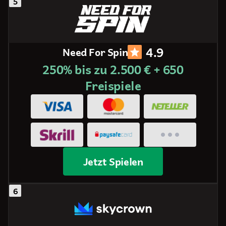
4.9
Need For Spin
250% bis zu 2.500 € + 650
Freispiele
Jetzt Spielen