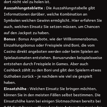
dort nicht viel zu holen ist.
Auszahlungstablette
: Die Auszahlungstabelle gibt
Informationen darüber, welche Kombination an
Symbolen welchen Gewinn ermöglicht. Hier erfahren Sie
auch, welchen Einsatz Sie setzen müssen, um Chancen
auf den Jackpot zu haben.
Bonus
: Bonus Angebote, wie der Willkommensbonus,
Einzahlungsbonus oder Freispiele sind Boni, die vom
Casino direkt angeboten werden oder beim Spielen an
Spielautomaten entstehen. Bonusrunden beispielsweise
entstehen durch Freispiele in Games. Aber auch
Cashback zählt zu den Boni und gibt den Spielern etwas
Guthaben zurück – je nachdem wie viel sie gespielt
haben.
Einsatzhöhe
: Welchen Einsatz Sie bringen möchten,
können Sie in den meisten Fällen selbst bestimmen. Die
Einsatzhöhe kann bei einigen Slotmaschinen bereits bei