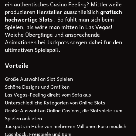
ein authentisches Casino Feeling? Mittlerweile
produzieren Hersteller ausschließlich
grafisch
hochwertige Slots
. So fühlt man sich beim
Spielen, als wäre man mitten in Las Vegas!
Weiche Übergänge und ansprechende
Animationen bei Jackpots sorgen dabei für den
ultimativen Spielspaß.
Vorteile
Große Auswahl an Slot Spielen
Schöne Designs und Grafiken
Las Vegas-Feeling direkt vom Sofa aus
Unterschiedliche Kategorien von Online Slots
Große Auswahl an Online Casinos, die Slotspiele zum
Spielen anbieten
Jackpots in Höhe von mehreren Millionen Euro möglich
Cashback, Freispiele und Boni