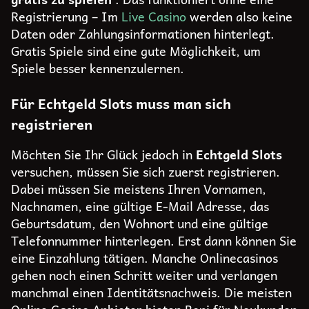
Registrierung – Im
Live Casino
werden also keine
Daten oder Zahlungsinformationen hinterlegt.
Gratis Spiele sind eine gute Möglichkeit, um
Spiele besser kennenzulernen.
Für Echtgeld Slots muss man sich
registrieren
Möchten Sie Ihr Glück jedoch in
Echtgeld Slots
versuchen, müssen Sie sich zuerst registrieren.
Dabei müssen Sie meistens Ihren Vornamen,
Nachnamen, eine gültige E-Mail Adresse, das
Geburtsdatum, den Wohnort und eine gültige
Telefonnummer hinterlegen. Erst dann können Sie
eine Einzahlung tätigen. Manche Onlinecasinos
gehen noch einen Schritt weiter und verlangen
manchmal einen Identitätsnachweis. Die meisten