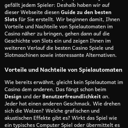
gefällt jedem Spieler: Deshalb haben wir auf
dieser Webseite diesen
Guide zu den besten
Slots
für Sie erstellt. Wir beginnen damit, Ihnen
Vorteile und Nachteile von Spielautomaten im
Casino näher zu bringen, gehen dann auf die
Geschichte von Slots ein und zeigen Ihnen im
weiteren Verlauf die besten Casino Spiele und
Slotmaschinen sowie interessante Alternativen.
Vorteile und Nachteile von Spielautomaten
Wie bereits erwähnt, gleicht kein Spielautomat im
Casino dem anderen. Das fängt schon beim
Design
und der
Benutzerfreundlichkeit
an.
Jeder hat einen anderen Geschmack. Wie drehen
sich die Walzen? Welche grafischen und
akustischen Effekte gibt es? Wirkt das Spiel wie
ein typisches Computer Spiel oder übermittelt es