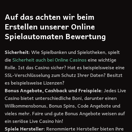
Auf das achten wir beim
Erstellen unserer Online
Spielautomaten Bewertung
Sicherheit
: Wie Spielbanken und Spielotheken, spielt
die
Sicherheit auch bei Online Casinos
eine wichtige
Rolle. Ist das Casino sicher? Hat es beispielsweise eine
SSL-Verschlüsselung zum Schutz Ihrer Daten? Besitzt
es beispielsweise Lizenzen?
Bonus Angebote, Cashback und Freispiele
: Jedes Live
Casino bietet unterschiedliche Boni, darunter einen
Willkommensbonus, Bonus Spins, Code Angebote und
vieles mehr. Faire und gute Bonus Angebote weisen auf
ein seriöse Live Casino hin!
Spiele Hersteller
: Renommierte Hersteller bieten ihre