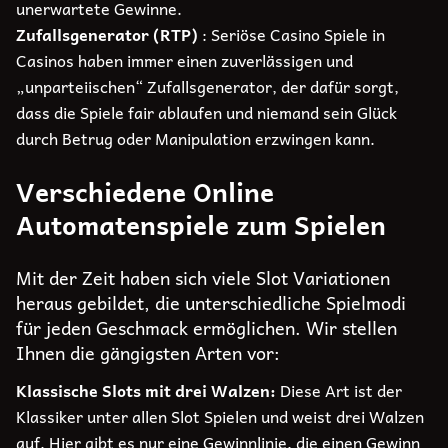
unerwartete Gewinne.
Zufallsgenerator (RTP)
: Seriöse Casino Spiele in
Casinos haben immer einen zuverlässigen und
„unparteiischen“ Zufallsgenerator, der dafür sorgt,
dass die Spiele fair ablaufen und niemand sein Glück
durch Betrug oder Manipulation erzwingen kann.
Verschiedene Online
Automatenspiele zum Spielen
Mit der Zeit haben sich viele Slot Variationen
heraus gebildet, die unterschiedliche Spielmodi
für jeden Geschmack ermöglichen. Wir stellen
Ihnen die gängigsten Arten vor:
Klassische Slots mit drei Walzen:
Diese Art ist der
Klassiker unter allen Slot Spielen und weist drei Walzen
auf. Hier gibt es nur eine Gewinnlinie, die einen Gewinn