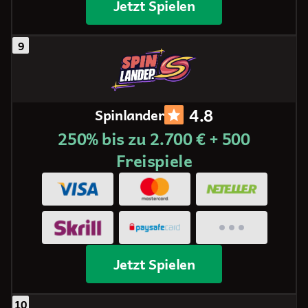
Jetzt Spielen
4.8
Spinlander
250% bis zu 2.700 € + 500
Freispiele
Jetzt Spielen