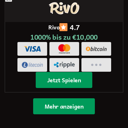
4.7
Rivo
1000% bis zu €10,000
Jetzt Spielen
Mehr anzeigen