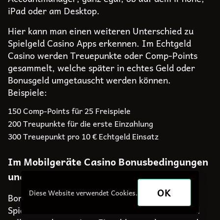
iPad oder am Desktop.
Hier kann man einen weiteren Unterschied zu
Spielgeld Casino Apps erkennen. Im Echtgeld
Casino werden Treuepunkte oder Comp-Points
gesammelt, welche später in echtes Geld oder
Bonusgeld umgetauscht werden können.
Beispiele:
150 Comp-Points für 25 Freispiele
200 Treupunkte für die erste Einzahlung
300 Treuepunkt pro 10 € Echtgeld Einsatz
Im Mobilgeräte Casino Bonusbedingungen
und Umsatzanforderungen checken
OK
Diese Website verwendet Cookies.
Bonusbedingungen sind in allen Casinos für
Spielautomaten und Live Games vorhanden und