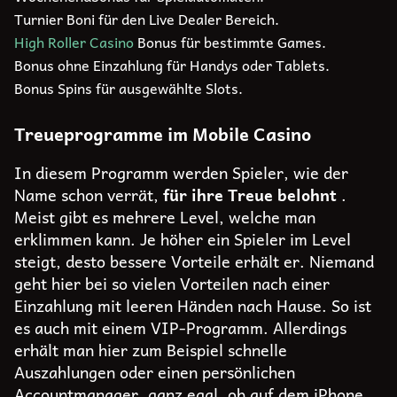
Turnier Boni für den Live Dealer Bereich.
High Roller Casino
Bonus für bestimmte Games.
Bonus ohne Einzahlung für Handys oder Tablets.
Bonus Spins für ausgewählte Slots.
Treueprogramme im Mobile Casino
In diesem Programm werden Spieler, wie der
Name schon verrät,
für ihre Treue belohnt
.
Meist gibt es mehrere Level, welche man
erklimmen kann. Je höher ein Spieler im Level
steigt, desto bessere Vorteile erhält er. Niemand
geht hier bei so vielen Vorteilen nach einer
Einzahlung mit leeren Händen nach Hause. So ist
es auch mit einem VIP-Programm. Allerdings
erhält man hier zum Beispiel schnelle
Auszahlungen oder einen persönlichen
Accountmanager, ganz egal, ob auf dem iPhone,