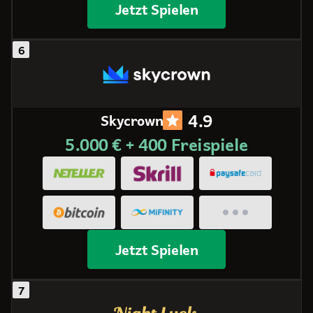
Jetzt Spielen
4.9
Skycrown
5.000 € + 400 Freispiele
Jetzt Spielen