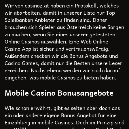
Wir von casinoz.at haben ein Protokoll, welches
wir abarbeiten, damit in unserer Liste nur Top
Spielbanken Anbieter zu finden sind. Daher
brauchen sich Spieler aus Österreich keine Sorgen
zu machen, wenn Sie eines unserer getesteten
Online Casinos auswählen. Eine Web Online
Casino App ist sicher und vertrauenswürdig.
Außerdem checken wir die Bonus Angebote und
Casino Games, damit nur die Besten unsere Leser
erreichen. Nachstehend werden wir noch darauf
eingehen, was mobile Casinos zu bieten haben.
Mobile Casino Bonusangebote
Wie schon erwähnt, gibt es selten aber doch das
ein oder andere eigene Bonus Angebot für eine
Einzahlung in mobile Casinos. Doch im Prinzip sind