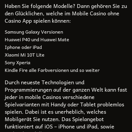
Haben Sie folgende Modelle? Dann gehören Sie zu
den Glücklichen, welche im Mobile Casino ohne
Casino App spielen können:
Samsung Galaxy Versionen
Huawei P40 und Huawei Mate
Iphone oder iPad
Xiaomi Mi 10T Lite
Sony Xperia
Kindle Fire alle Farbversionen und so weiter
Durch neueste Technologien und
Programmierungen auf der ganzen Welt kann fast
jeder in mobile Casinos verschiedene
Spielvarianten mit Handy oder Tablet problemlos
spielen. Dabei ist es unerheblich, welches
Mobilgerät Sie nutzen. Das Spielangebot
funktioniert auf iOS – iPhone und iPad, sowie