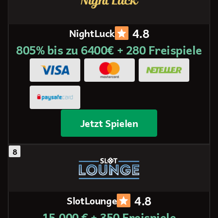
4.8
NightLuck
805% bis zu 6400€ + 280 Freispiele
Jetzt Spielen
4.8
SlotLounge
15.000 € + 350 Freispiele