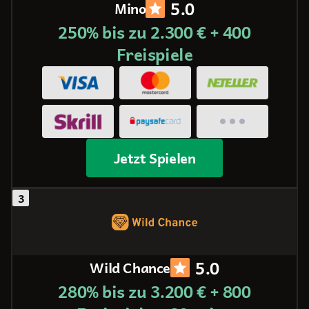
5.0
Mino
250% bis zu 2.300 € + 400
Freispiele
Jetzt Spielen
5.0
Wild Chance
280% bis zu 3.200 € + 800