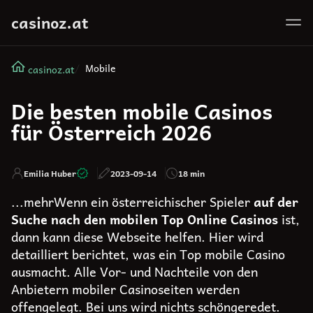
casinoz.at
Mobile
casinoz.at
Die besten mobile Casinos
für Österreich 2026
Emilia Huber
2023-09-14
18 min
...mehr
Wenn ein österreichischer Spieler
auf der
Suche nach den mobilen Top Online Casinos
ist,
dann kann diese Webseite helfen. Hier wird
detailliert berichtet, was ein Top mobile Casino
ausmacht. Alle Vor- und Nachteile von den
Anbietern mobiler Casinoseiten werden
offengelegt. Bei uns wird nichts schöngeredet.