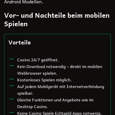
Android Modellen.
Vor- und Nachteile beim mobilen
Spielen
Vorteile
Casino 24/7 geöffnet.
Kein Download notwendig – direkt im mobilen
Webbrowser spielen.
Kostenloses Spielen möglich.
Auf jedem Mobilgerät mit Internetverbindung
spielbar.
Gleiche Funktionen und Angebote wie im
Desktop Casino.
Keine Casino Spiele Echtgeld Apps notwenig.