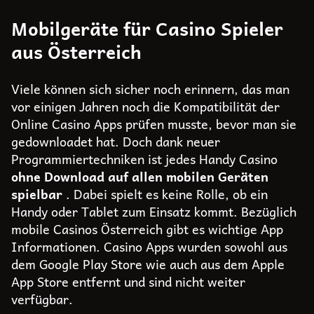
Mobilgeräte für Casino Spieler
aus Österreich
Viele können sich sicher noch erinnern, das man
vor einigen Jahren noch die Kompatibilität der
Online Casino Apps prüfen musste, bevor man sie
gedownloadet hat. Doch dank neuer
Programmiertechniken ist jedes Handy Casino
ohne Download auf allen mobilen Geräten
spielbar
. Dabei spielt es keine Rolle, ob ein
Handy oder Tablet zum Einsatz kommt. Bezüglich
mobile Casinos Österreich gibt es wichtige App
Informationen. Casino Apps wurden sowohl aus
dem Google Play Store wie auch aus dem Apple
App Store entfernt und sind nicht weiter
verfügbar.