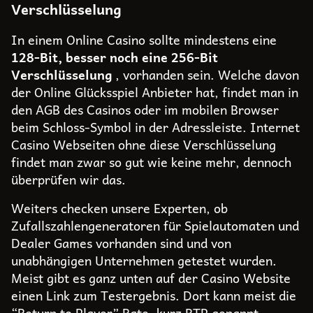
Verschlüsselung
In einem Online Casino sollte mindestens eine
128-Bit, besser noch eine 256-Bit
Verschlüsselung
, vorhanden sein. Welche davon
der Online Glücksspiel Anbieter hat, findet man in
den AGB des Casinos oder im mobilen Browser
beim Schloss-Symbol in der Adressleiste. Internet
Casino Webseiten ohne diese Verschlüsselung
findet man zwar so gut wie keine mehr, dennoch
überprüfen wir das.
Weiters checken unsere Experten, ob
Zufallszahlengeneratoren für Spielautomaten und
Dealer Games vorhanden sind und von
unabhängigen Unternehmen getestet wurden.
Meist gibt es ganz unten auf der Casino Website
einen Link zum Testergebnis. Dort kann meist die
“Return to Player” Rate, kurz RTP genannt,