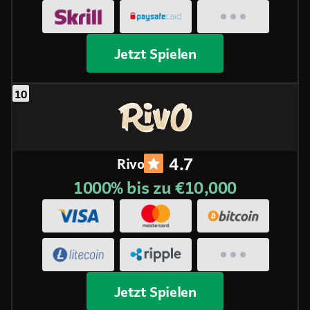
Jetzt Spielen
4.7
Rivo
1000% bis zu €10,000
Jetzt Spielen