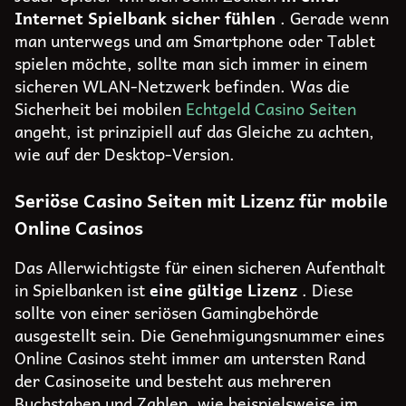
Internet Spielbank sicher fühlen
. Gerade wenn
man unterwegs und am Smartphone oder Tablet
spielen möchte, sollte man sich immer in einem
sicheren WLAN-Netzwerk befinden. Was die
Sicherheit bei mobilen
Echtgeld Casino Seiten
angeht, ist prinzipiell auf das Gleiche zu achten,
wie auf der Desktop-Version.
Seriöse Casino Seiten mit Lizenz für mobile
Online Casinos
Das Allerwichtigste für einen sicheren Aufenthalt
in Spielbanken ist
eine gültige Lizenz
. Diese
sollte von einer seriösen Gamingbehörde
ausgestellt sein. Die Genehmigungsnummer eines
Online Casinos steht immer am untersten Rand
der Casinoseite und besteht aus mehreren
Buchstaben und Zahlen, wie beispielsweise im